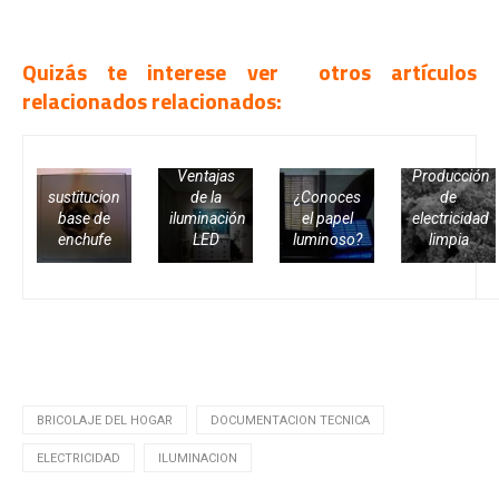
.
Quizás te interese ver otros artículos
relacionados relacionados:
Ventajas
Producción
sustitucion
de la
¿Conoces
de
base de
iluminación
el papel
electricidad
enchufe
LED
luminoso?
limpia
.
BRICOLAJE DEL HOGAR
DOCUMENTACION TECNICA
ELECTRICIDAD
ILUMINACION