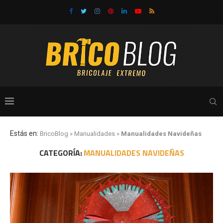
Estás en:
BricoBlog
»
Manualidades
»
Manualidades Navideñas
CATEGORÍA:
MANUALIDADES NAVIDEÑAS