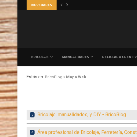
NOVEDADES
CÓMO CREAR UN DORMITORIO ACOGE
BRICOLAJE
MANUALIDADES
RECICLADO CREATI
Estás en:
BricoBlog
»
Mapa Web
Bricolaje, manualidades, y DIY - BricoBlog
Área profesional de Bricolaje, Ferretería, Con