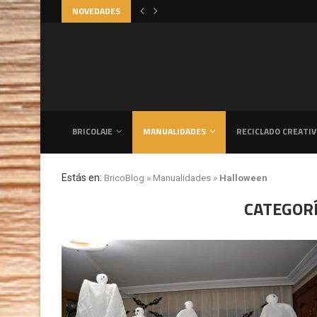
NOVEDADES
DIDA: LA CLAVE PARA VENTILAR...
BRICOLAJE
MANUALIDADES
RECICLADO CREATI
Estás en:
BricoBlog
»
Manualidades
»
Halloween
CATEGORÍ