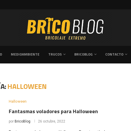
CÓMO CREAR UN DORMITORIO ACOGEDOR T
VO
MEDIOAMBIENTE
TRUCOS
BRICOBLOG
CONTACTO
A:
HALLOWEEN
Halloween
Fantasmas voladores para Halloween
por
BricoBlog
26 octubre, 2022