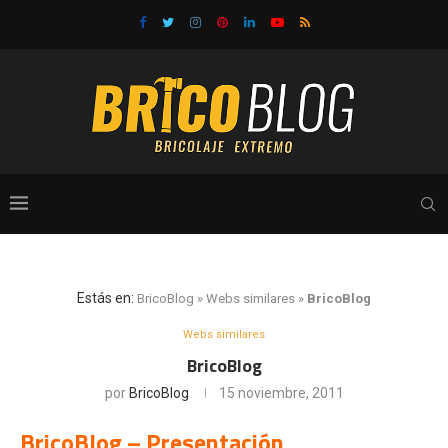
Estás en:
BricoBlog
»
Webs similares
»
BricoBlog
Webs similares
BricoBlog
por
BricoBlog
15 noviembre, 2011
BricoBlog – Presentación