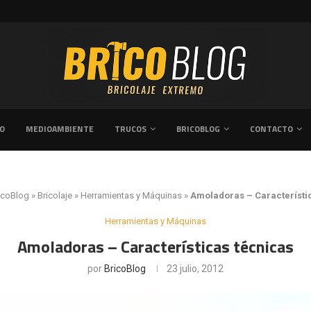
DOR TRAS UNA REFORMA...
GUÍA PRÁCTICA SOBRE CÓMO REFORMAR 
VO
MEDIOAMBIENTE
TRUCOS
BRICOBLOG
CONTACTO
icoBlog
»
Bricolaje
»
Herramientas y Máquinas
»
Amoladoras – Característi
Herramientas y Máquinas
Amoladoras – Características técnicas
por
BricoBlog
23 julio, 2012