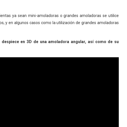
entas ya sean mini-amoladoras o grandes amoladoras se utilice
os, y en algunos casos como la utilización de grandes amoladoras
l despiece en 3D de una amoladora angular, así como de su