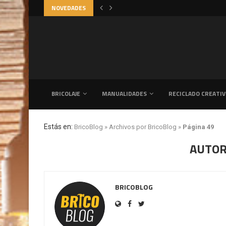
NOVEDADES
CÓMO CREAR UN DORMITORIO ACOG
BRICOLAJE
MANUALIDADES
RECICLADO CREATI
Estás en:
BricoBlog
»
Archivos por BricoBlog
»
Página 49
AUTO
BRICOBLOG