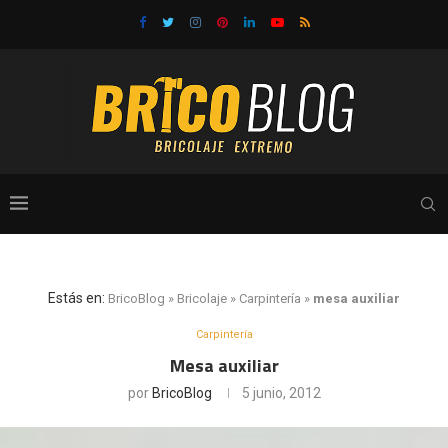
Estás en:
BricoBlog
»
Bricolaje
»
Carpintería
»
mesa auxiliar
Carpintería
Mesa auxiliar
por
BricoBlog
5 junio, 2012