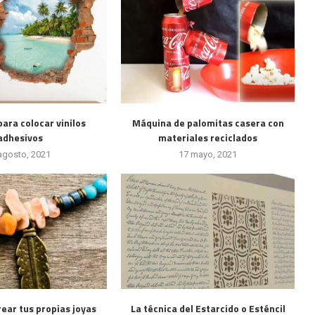
ara colocar vinilos
Máquina de palomitas casera con
adhesivos
materiales reciclados
agosto, 2021
17 mayo, 2021
ear tus propias joyas
La técnica del Estarcido o Esténcil