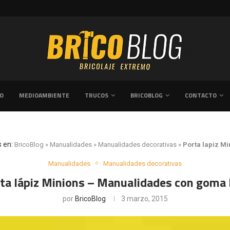
GUÍA PRÁCTICA SOBRE CÓMO REFORMAR 
VO
MEDIOAMBIENTE
TRUCOS
BRICOBLOG
CONTACTO
s en:
BricoBlog
»
Manualidades
»
Manualidades decorativas
»
Porta lapiz Mi
Manualidades
Manualidades decorativas
ta lápiz Minions – Manualidades con goma
por
BricoBlog
3 marzo, 2015