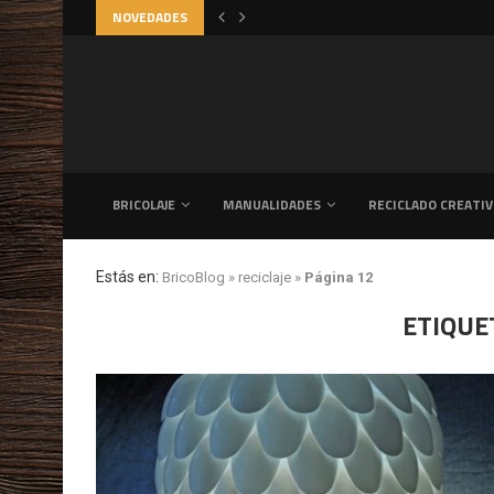
NOVEDADES
DIDA: LA CLAVE PARA VENTILAR...
BRICOLAJE
MANUALIDADES
RECICLADO CREATI
Estás en:
BricoBlog
»
reciclaje
»
Página 12
ETIQUE