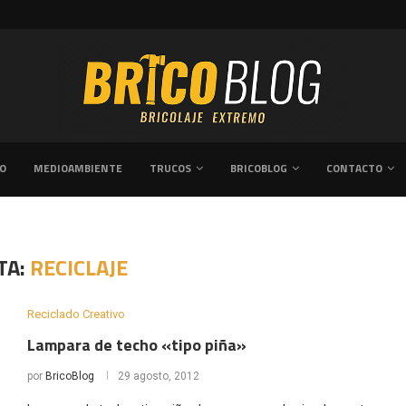
CÓMO CREAR UN DORMITORIO ACOGEDOR T
VO
MEDIOAMBIENTE
TRUCOS
BRICOBLOG
CONTACTO
TA:
RECICLAJE
Reciclado Creativo
Lampara de techo «tipo piña»
por
BricoBlog
29 agosto, 2012